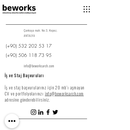
Çankaya mah. No:3, Kepez,
ANTALYA
(+90)
532 202 53 17
(+90)
506 118 73 95
info@beworksarch.com
İş ve Staj Başvuruları
İş ve staj başvurularınız için 20 mb’ı aşmayan
CV ve portfolyolarınızı
info@beworksarch.com
adresine gönderebilirsiniz.